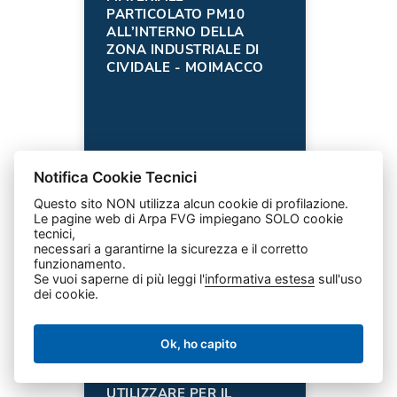
PARTICOLATO PM10
ALL’INTERNO DELLA
ZONA INDUSTRIALE DI
CIVIDALE - MOIMACCO
Notifica Cookie Tecnici
Questo sito NON utilizza alcun cookie di profilazione.
Le pagine web di Arpa FVG impiegano SOLO cookie
ARIA
tecnici,
necessari a garantirne la sicurezza e il corretto
funzionamento.
Se vuoi saperne di più leggi l'
informativa estesa
sull'uso
dei cookie.
27 GENNAIO 2025
Ok, ho capito
ELENCO METODICHE
ANALITICHE DA
UTILIZZARE PER IL