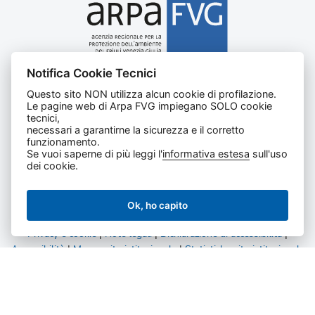
Notifica Cookie Tecnici
Agenzia regionale per la protezione dell’ambiente del
Questo sito NON utilizza alcun cookie di profilazione.
Friuli Venezia Giulia
Le pagine web di Arpa FVG impiegano SOLO cookie
Via Cairoli, 14 – 33057 Palmanova (UD)
tecnici,
C.F. e P. IVA 02096520305
necessari a garantirne la sicurezza e il corretto
funzionamento.
CUU UFNKDT
Se vuoi saperne di più leggi l'
informativa estesa
sull'uso
Tel
0432 1918111
dei cookie.
Ok, ho capito
Privacy e cookie
|
Note legali
|
Dichiarazione di accessibilità
|
Accessibilità
|
Mappa sito istituzionale
|
Statistiche sito istituzionale
|
Statistiche amministrazione trasparente
Tutti i diritti riservati.