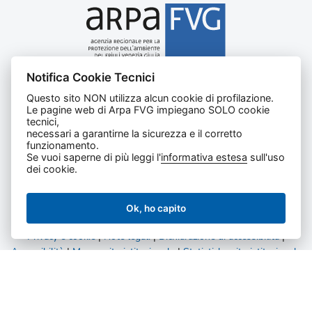
Notifica Cookie Tecnici
Agenzia regionale per la protezione dell’ambiente del
Questo sito NON utilizza alcun cookie di profilazione.
Friuli Venezia Giulia
Le pagine web di Arpa FVG impiegano SOLO cookie
Via Cairoli, 14 – 33057 Palmanova (UD)
tecnici,
C.F. e P. IVA 02096520305
necessari a garantirne la sicurezza e il corretto
funzionamento.
CUU UFNKDT
Se vuoi saperne di più leggi l'
informativa estesa
sull'uso
Tel
0432 1918111
dei cookie.
Ok, ho capito
Privacy e cookie
|
Note legali
|
Dichiarazione di accessibilità
|
Accessibilità
|
Mappa sito istituzionale
|
Statistiche sito istituzionale
|
Statistiche amministrazione trasparente
Tutti i diritti riservati.