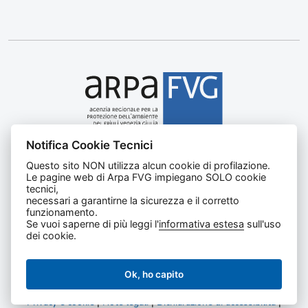
Notifica Cookie Tecnici
Agenzia regionale per la protezione dell’ambiente del
Questo sito NON utilizza alcun cookie di profilazione.
Friuli Venezia Giulia
Le pagine web di Arpa FVG impiegano SOLO cookie
Via Cairoli, 14 – 33057 Palmanova (UD)
tecnici,
C.F. e P. IVA 02096520305
necessari a garantirne la sicurezza e il corretto
funzionamento.
CUU UFNKDT
Se vuoi saperne di più leggi l'
informativa estesa
sull'uso
Tel
0432 1918111
dei cookie.
Ok, ho capito
Privacy e cookie
|
Note legali
|
Dichiarazione di accessibilità
|