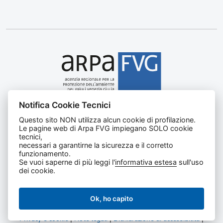
Notifica Cookie Tecnici
Agenzia regionale per la protezione dell’ambiente del
Questo sito NON utilizza alcun cookie di profilazione.
Friuli Venezia Giulia
Le pagine web di Arpa FVG impiegano SOLO cookie
Via Cairoli, 14 – 33057 Palmanova (UD)
tecnici,
C.F. e P. IVA 02096520305
necessari a garantirne la sicurezza e il corretto
funzionamento.
CUU UFNKDT
Se vuoi saperne di più leggi l'
informativa estesa
sull'uso
Tel
0432 1918111
dei cookie.
Ok, ho capito
Privacy e cookie
|
Note legali
|
Dichiarazione di accessibilità
|