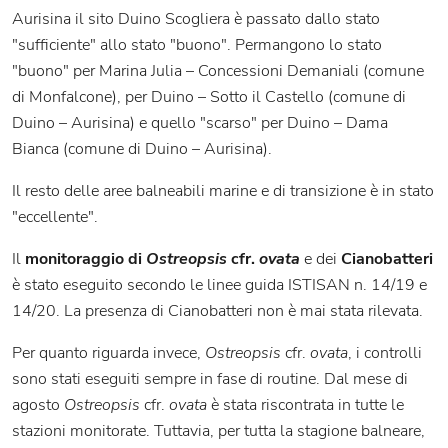
Aurisina il sito Duino Scogliera è passato dallo stato
"sufficiente" allo stato "buono". Permangono lo stato
"buono" per Marina Julia – Concessioni Demaniali (comune
di Monfalcone), per Duino – Sotto il Castello (comune di
Duino – Aurisina) e quello "scarso" per Duino – Dama
Bianca (comune di Duino – Aurisina).
Il resto delle aree balneabili marine e di transizione è in stato
"eccellente".
Il
monitoraggio di
Ostreopsis
cfr.
ovata
e dei
Cianobatteri
è stato eseguito secondo le linee guida ISTISAN n. 14/19 e
14/20. La presenza di Cianobatteri non è mai stata rilevata.
Per quanto riguarda invece,
Ostreopsis
cfr.
ovata
, i controlli
sono stati eseguiti sempre in fase di routine. Dal mese di
agosto
Ostreopsis
cfr.
ovata
è stata riscontrata in tutte le
stazioni monitorate. Tuttavia, per tutta la stagione balneare,