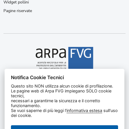
Widget pollini
Pagine riservate
Notifica Cookie Tecnici
Agenzia regionale per la protezione dell’ambiente del
Questo sito NON utilizza alcun cookie di profilazione.
Friuli Venezia Giulia
Le pagine web di Arpa FVG impiegano SOLO cookie
Via Cairoli, 14 – 33057 Palmanova (UD)
tecnici,
C.F. e P. IVA 02096520305
necessari a garantirne la sicurezza e il corretto
funzionamento.
CUU UFNKDT
Se vuoi saperne di più leggi l'
informativa estesa
sull'uso
Tel
0432 1918111
dei cookie.