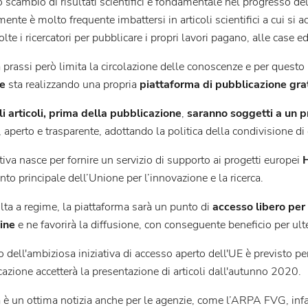
ro scambio di risultati scientifici è fondamentale nel progresso d
ente è molto frequente imbattersi in articoli scientifici a cui si ac
olte i ricercatori per pubblicare i propri lavori pagano, alle case edi
prassi però limita la circolazione delle conoscenze e per questo
e
sta realizzando una propria
piattaforma di pubblicazione gra
li articoli, prima della pubblicazione
,
saranno soggetti a un p
, aperto e trasparente, adottando la politica della condivisione di
ativa nasce per fornire un servizio di supporto ai progetti europei
to principale dell’Unione per l’innovazione e la ricerca.
lta a regime, la piattaforma sarà un punto di
accesso libero per
line
e ne favorirà la diffusione, con conseguente beneficio per ulter
io dell'ambiziosa iniziativa di accesso aperto dell'UE è previsto pe
azione accetterà la presentazione di articoli dall'autunno 2020.
è un ottima notizia anche per le agenzie, come l’ARPA FVG, infatt