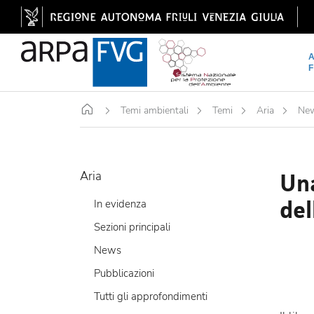
Home
Temi ambientali
Temi
Aria
Ne
Una
Aria
del
In evidenza
Sezioni principali
News
Pubblicazioni
Tutti gli approfondimenti