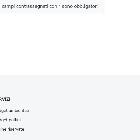
 i campi contrassegnati con * sono obbligatori
RVIZI
get ambientali
get pollini
ine riservate