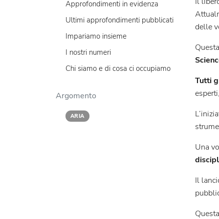
Il libe
Approfondimenti in evidenza
Attualm
Ultimi approfondimenti pubblicati
delle v
Impariamo insieme
Questa 
I nostri numeri
Scienc
Chi siamo e di cosa ci occupiamo
Tutti g
esperti
Argomento
L’inizi
ARIA
strumen
Una vo
discip
Il lanc
pubblic
Questa 