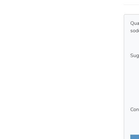
Qual
sod
Sug
Con