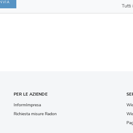
INVIA
Tutti
PER LE AZIENDE
SE
InformImpresa
Wid
Richiesta misure Radon
Wid
Pag