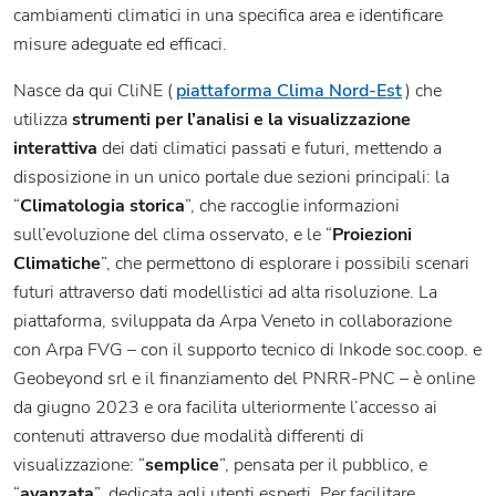
cambiamenti climatici in una specifica area e identificare
misure adeguate ed efficaci.
Nasce da qui CliNE (
piattaforma Clima Nord-Est
) che
utilizza
strumenti per l’analisi e la visualizzazione
interattiva
dei dati climatici passati e futuri, mettendo a
disposizione in un unico portale due sezioni principali: la
“
Climatologia storica
”, che raccoglie informazioni
sull’evoluzione del clima osservato, e le “
Proiezioni
Climatiche
”, che permettono di esplorare i possibili scenari
futuri attraverso dati modellistici ad alta risoluzione. La
piattaforma, sviluppata da Arpa Veneto in collaborazione
con Arpa FVG – con il supporto tecnico di Inkode soc.coop. e
Geobeyond srl e il finanziamento del PNRR-PNC – è online
da giugno 2023 e ora facilita ulteriormente l’accesso ai
contenuti attraverso due modalità differenti di
visualizzazione: “
semplice
”, pensata per il pubblico, e
“
avanzata
”, dedicata agli utenti esperti. Per facilitare