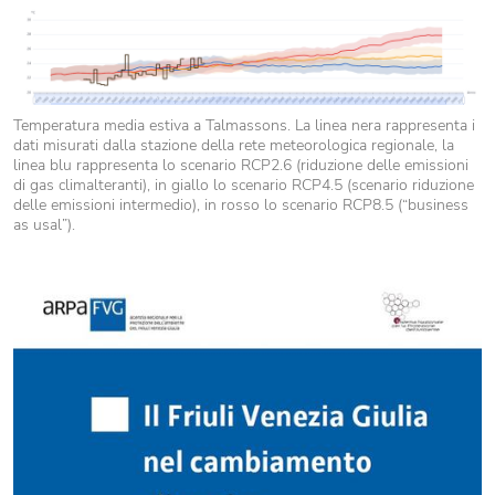
Temperatura media estiva a Talmassons. La linea nera rappresenta i
dati misurati dalla stazione della rete meteorologica regionale, la
linea blu rappresenta lo scenario RCP2.6 (riduzione delle emissioni
di gas climalteranti), in giallo lo scenario RCP4.5 (scenario riduzione
delle emissioni intermedio), in rosso lo scenario RCP8.5 (“business
as usal”).