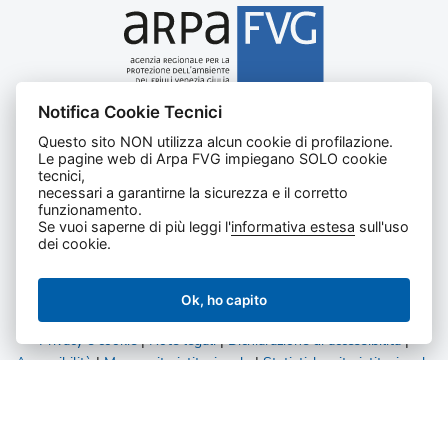
Notifica Cookie Tecnici
Agenzia regionale per la protezione dell’ambiente del
Questo sito NON utilizza alcun cookie di profilazione.
Friuli Venezia Giulia
Le pagine web di Arpa FVG impiegano SOLO cookie
Via Cairoli, 14 – 33057 Palmanova (UD)
tecnici,
C.F. e P. IVA 02096520305
necessari a garantirne la sicurezza e il corretto
funzionamento.
CUU UFNKDT
Se vuoi saperne di più leggi l'
informativa estesa
sull'uso
Tel
0432 1918111
dei cookie.
Ok, ho capito
Privacy e cookie
|
Note legali
|
Dichiarazione di accessibilità
|
Accessibilità
|
Mappa sito istituzionale
|
Statistiche sito istituzionale
|
Statistiche amministrazione trasparente
Tutti i diritti riservati.