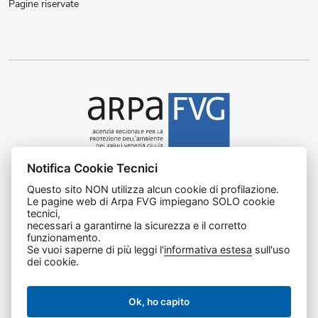
Pagine riservate
Notifica Cookie Tecnici
Agenzia regionale per la protezione dell’ambiente del
Questo sito NON utilizza alcun cookie di profilazione.
Friuli Venezia Giulia
Le pagine web di Arpa FVG impiegano SOLO cookie
Via Cairoli, 14 – 33057 Palmanova (UD)
tecnici,
C.F. e P. IVA 02096520305
necessari a garantirne la sicurezza e il corretto
funzionamento.
CUU UFNKDT
Se vuoi saperne di più leggi l'
informativa estesa
sull'uso
Tel
0432 1918111
dei cookie.
Ok, ho capito