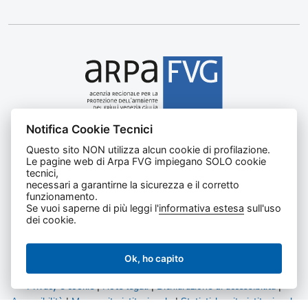
Notifica Cookie Tecnici
Agenzia regionale per la protezione dell’ambiente del
Questo sito NON utilizza alcun cookie di profilazione.
Friuli Venezia Giulia
Le pagine web di Arpa FVG impiegano SOLO cookie
Via Cairoli, 14 – 33057 Palmanova (UD)
tecnici,
C.F. e P. IVA 02096520305
necessari a garantirne la sicurezza e il corretto
funzionamento.
CUU UFNKDT
Se vuoi saperne di più leggi l'
informativa estesa
sull'uso
Tel
0432 1918111
dei cookie.
Ok, ho capito
Privacy e cookie
|
Note legali
|
Dichiarazione di accessibilità
|
Accessibilità
|
Mappa sito istituzionale
|
Statistiche sito istituzionale