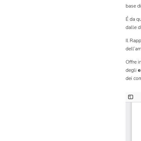
base di
É da q
dalle d
Il Rapp
dell’am
Offre i
degli
e
dei co