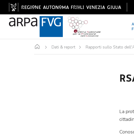
Home
Dati & report
Rapporti sullo Stato dell
RS
La pro
cittadi
Conosce