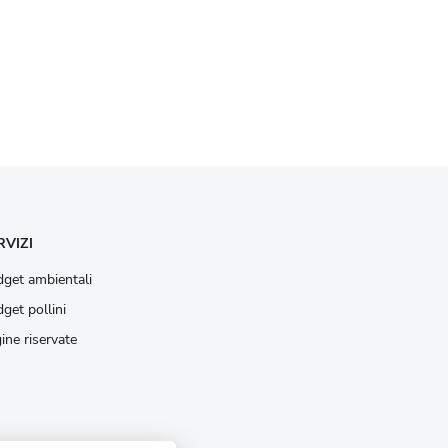
RVIZI
get ambientali
get pollini
ine riservate