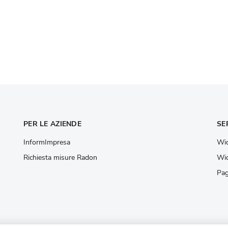
PER LE AZIENDE
SE
InformImpresa
Wid
Richiesta misure Radon
Wid
Pag