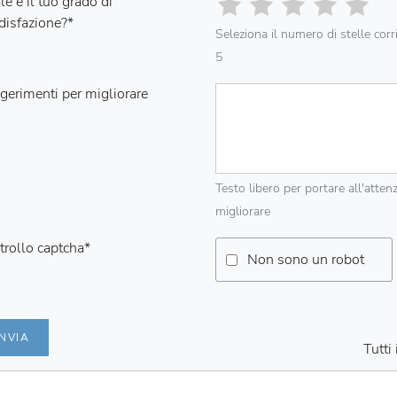
e è il tuo grado di
disfazione?
*
Seleziona il numero di stelle cor
5
gerimenti per migliorare
Testo libero per portare all'atten
migliorare
trollo captcha
*
Non sono un robot
INVIA
Tutti