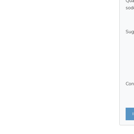
Qual
sod
Sug
Con