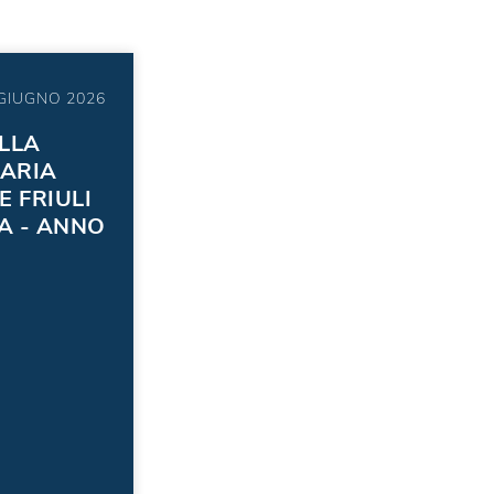
 GIUGNO 2026
LLA
'ARIA
E FRIULI
IA - ANNO