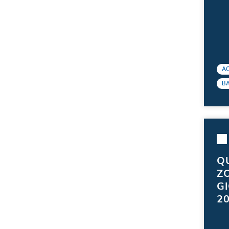
N
A
B
Q
Z
G
2