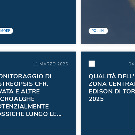
UMORE
POLLINI
11 MARZO 2026
04
ONITORAGGIO DI
QUALITÀ DELL
STREOPSIS CFR.
ZONA CENTRA
VATA E ALTRE
EDISON DI TO
ICROALGHE
2025
OTENZIALMENTE
OSSICHE LUNGO LE
STE DEL FRIULI
NEZIA GIULIA