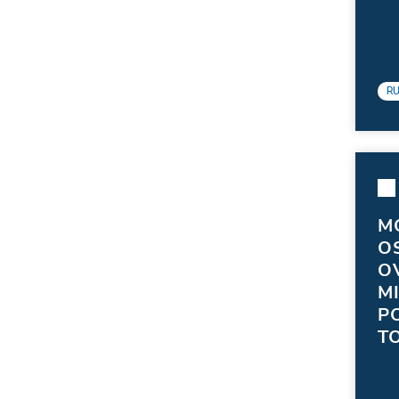
R
M
O
O
M
P
T
CO
VE