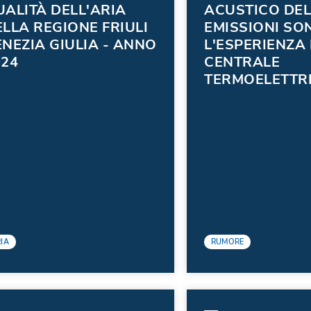
UALITÀ DELL'ARIA
ACUSTICO DEL
LLA REGIONE FRIULI
EMISSIONI SO
NEZIA GIULIA - ANNO
L'ESPERIENZA
024
CENTRALE
TERMOELETTR
EDISON S.P.A. 
TORVISCOSA
(AGGIORNAME
2024)
IA
RUMORE