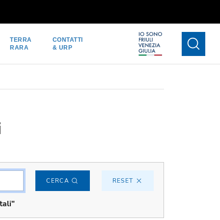
TERRA
CONTATTI
RARA
& URP
i
CERCA
RESET
ali"