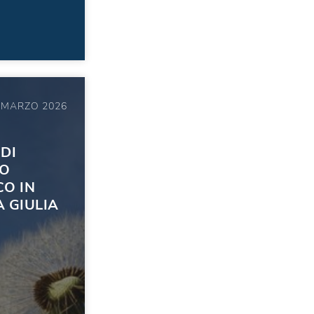
 MARZO 2026
 DI
O
O IN
A GIULIA