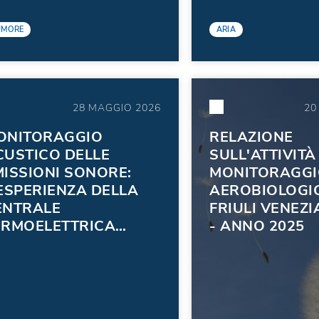
UMORE
ARIA
28 MAGGIO 2026
20
ONITORAGGIO
RELAZIONE
CUSTICO DELLE
SULL'ATTIVITÀ
MISSIONI SONORE:
MONITORAGGI
'ESPERIENZA DELLA
AEROBIOLOGIC
ENTRALE
FRIULI VENEZI
ERMOELETTRICA
- ANNO 2025
ISON S.P.A. DI
ORVISCOSA -
GGIORNAMENTO 2025