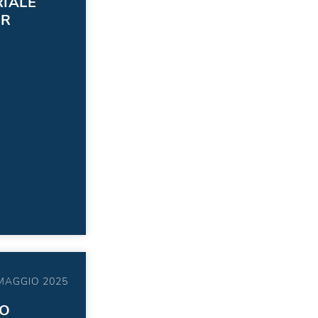
IALE
ER
MAGGIO 2025
O