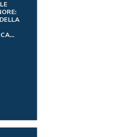
LE
NORE:
 DELLA
ICA
DI
NTO