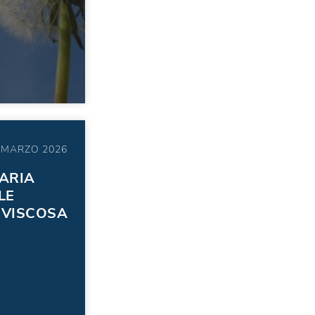
 MARZO 2026
’ARIA
LE
RVISCOSA