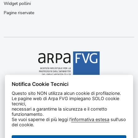
Widget pollini
Pagine riservate
Notifica Cookie Tecnici
Agenzia regionale per la protezione dell’ambiente del
Questo sito NON utilizza alcun cookie di profilazione.
Friuli Venezia Giulia
Le pagine web di Arpa FVG impiegano SOLO cookie
Via Cairoli, 14 – 33057 Palmanova (UD)
tecnici,
C.F. e P. IVA 02096520305
necessari a garantirne la sicurezza e il corretto
funzionamento.
CUU UFNKDT
Se vuoi saperne di più leggi l'
informativa estesa
sull'uso
Tel
0432 1918111
dei cookie.